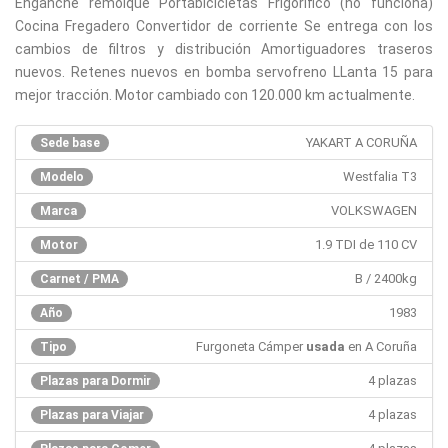
Enganche remolque Portabicicletas Frigorifico (no funciona)
Cocina Fregadero Convertidor de corriente Se entrega con los
cambios de filtros y distribución Amortiguadores traseros
nuevos. Retenes nuevos en bomba servofreno LLanta 15 para
mejor tracción. Motor cambiado con 120.000 km actualmente.
YAKART A CORUÑA
Sede base
Westfalia T3
Modelo
VOLKSWAGEN
Marca
1.9 TDI de 110 CV
Motor
B / 2400kg
Carnet / PMA
1983
Año
Furgoneta Cámper
usada
en A Coruña
Tipo
4 plazas
Plazas para Dormir
4 plazas
Plazas para Viajar