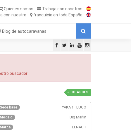
Quienes somos
Trabaja
con nosotros
ta
con nuestra
franquicia
en toda España
Blog de autocaravanas
uestro buscador
n
OCASIÓN
YAKART LUGO
Sede base
Big Marlin
Modelo
ELNAGH
Marca