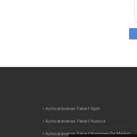
Autocaravanas Yakart Gijón
Autocaravanas Yakart Huesca
Autocaravanas Yakart Humanes De Madrid