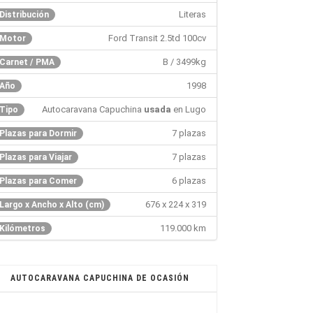
Literas
Distribución
Ford Transit 2.5td 100cv
Motor
B / 3499kg
Carnet / PMA
1998
Año
Autocaravana Capuchina
usada
en Lugo
Tipo
7 plazas
Plazas para Dormir
7 plazas
Plazas para Viajar
6 plazas
Plazas para Comer
676 x 224 x 319
Largo x Ancho x Alto (cm)
119.000 km
Kilómetros
AUTOCARAVANA CAPUCHINA DE OCASIÓN