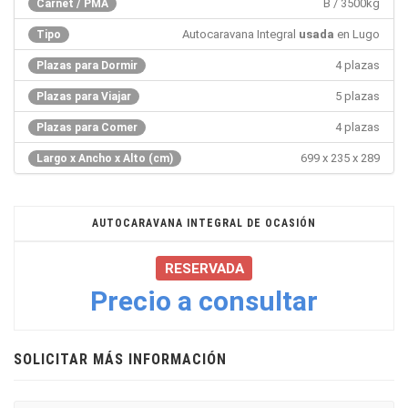
B / 3500kg
Carnet / PMA
Autocaravana Integral
usada
en Lugo
Tipo
4 plazas
Plazas para Dormir
5 plazas
Plazas para Viajar
4 plazas
Plazas para Comer
699 x 235 x 289
Largo x Ancho x Alto (cm)
AUTOCARAVANA INTEGRAL DE OCASIÓN
RESERVADA
Precio a consultar
SOLICITAR MÁS INFORMACIÓN