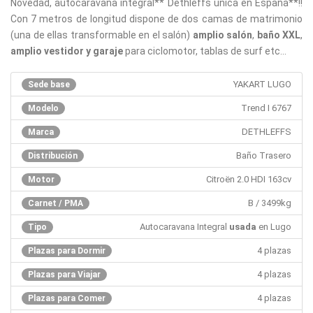
Novedad, autocaravana integral** Dethleffs única en España**!!
Con 7 metros de longitud dispone de dos camas de matrimonio
(una de ellas transformable en el salón)
amplio salón
,
baño XXL
,
amplio vestidor y garaje
para ciclomotor, tablas de surf etc...
YAKART LUGO
Sede base
Trend I 6767
Modelo
DETHLEFFS
Marca
Baño Trasero
Distribución
Citroën 2.0 HDI 163cv
Motor
B / 3499kg
Carnet / PMA
Autocaravana Integral
usada
en Lugo
Tipo
4 plazas
Plazas para Dormir
4 plazas
Plazas para Viajar
4 plazas
Plazas para Comer