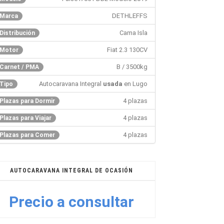
DETHLEFFS
Marca
Cama Isla
Distribución
Fiat 2.3 130CV
Motor
B / 3500kg
Carnet / PMA
Autocaravana Integral
usada
en Lugo
Tipo
4 plazas
Plazas para Dormir
4 plazas
Plazas para Viajar
4 plazas
Plazas para Comer
AUTOCARAVANA INTEGRAL DE OCASIÓN
Precio a consultar