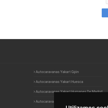
Autocaravanas Yakart Gijón
Autocaravanas Yakart Huesca
Autocaravanas Yakart Humanes De Madrid
Autocaravanas Yakart Jaén
Utilizamos coo