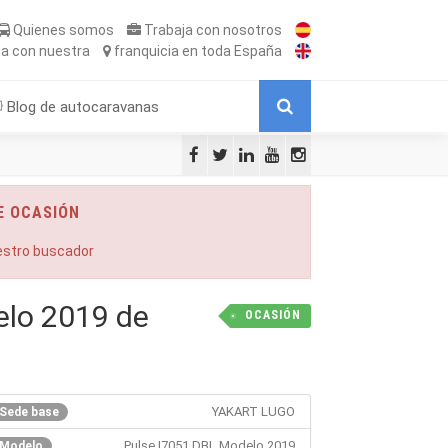
Quienes somos
Trabaja
con nosotros
ta
con nuestra
franquicia
en toda España
Blog de autocaravanas
E OCASIÓN
uestro buscador
elo 2019 de
OCASIÓN
YAKART LUGO
Sede base
Pulse I7051 DBL Modelo 2019
Modelo