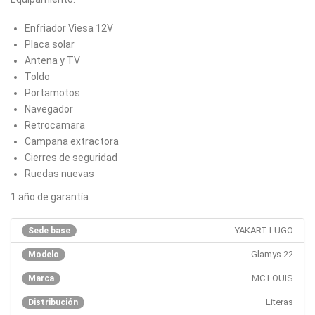
Enfriador Viesa 12V
Placa solar
Antena y TV
Toldo
Portamotos
Navegador
Retrocamara
Campana extractora
Cierres de seguridad
Ruedas nuevas
1 año de garantía
YAKART LUGO
Sede base
Glamys 22
Modelo
MC LOUIS
Marca
Literas
Distribución