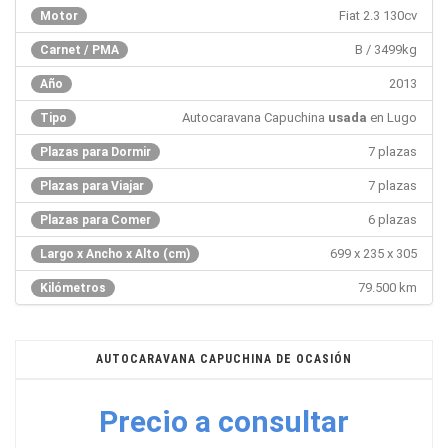
Fiat 2.3 130cv
Motor
B / 3499kg
Carnet / PMA
2013
Año
Autocaravana Capuchina
usada
en Lugo
Tipo
7 plazas
Plazas para Dormir
7 plazas
Plazas para Viajar
6 plazas
Plazas para Comer
699 x 235 x 305
Largo x Ancho x Alto (cm)
79.500 km
Kilómetros
AUTOCARAVANA CAPUCHINA DE OCASIÓN
Precio a consultar