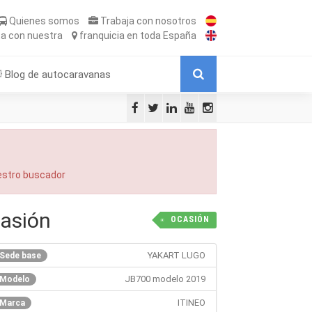
Quienes somos
Trabaja
con nosotros
ta
con nuestra
franquicia
en toda España
Blog de autocaravanas
uestro buscador
casión
OCASIÓN
YAKART LUGO
Sede base
JB700 modelo 2019
Modelo
ITINEO
Marca