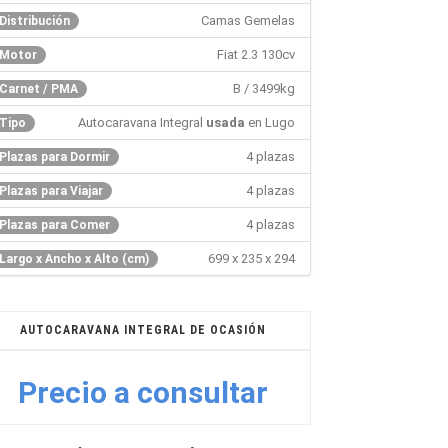
Camas Gemelas
Distribución
Fiat 2.3 130cv
Motor
B / 3499kg
Carnet / PMA
Autocaravana Integral
usada
en Lugo
Tipo
4 plazas
Plazas para Dormir
4 plazas
Plazas para Viajar
4 plazas
Plazas para Comer
699 x 235 x 294
Largo x Ancho x Alto (cm)
AUTOCARAVANA INTEGRAL DE OCASIÓN
Precio a consultar