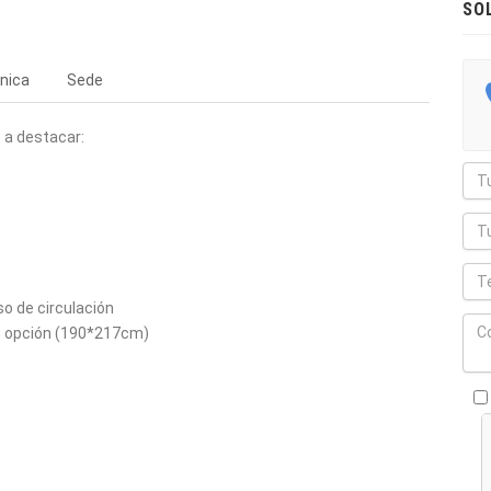
SO
nica
Sede
 a destacar:
so de circulación
o opción (190*217cm)