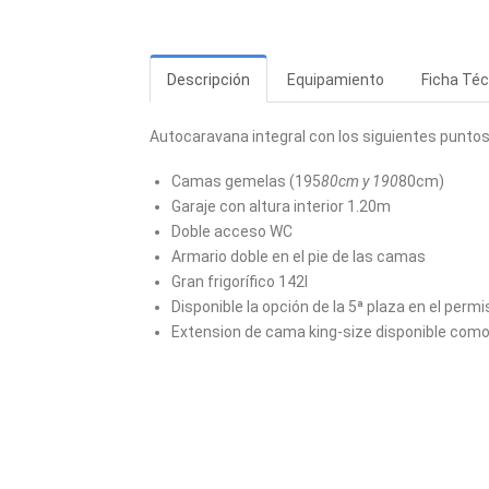
Descripción
Equipamiento
Ficha Téc
Autocaravana integral con los siguientes puntos
Camas gemelas (195
80cm y 190
80cm)
Garaje con altura interior 1.20m
Doble acceso WC
Armario doble en el pie de las camas
Gran frigorífico 142l
Disponible la opción de la 5ª plaza en el permi
Extension de cama king-size disponible com