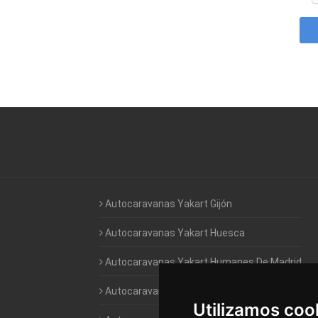
Autocaravanas Yakart Gijón
Autocaravanas Yakart Huesca
Autocaravanas Yakart Humanes De Madrid
Autocaravanas Yakart Jaén
Utilizamos coo