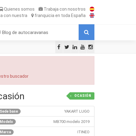
Quienes somos
Trabaja
con nosotros
ta
con nuestra
franquicia
en toda España
Blog de autocaravanas
uestro buscador
casión
OCASIÓN
YAKART LUGO
Sede base
MB700 modelo 2019
Modelo
ITINEO
Marca