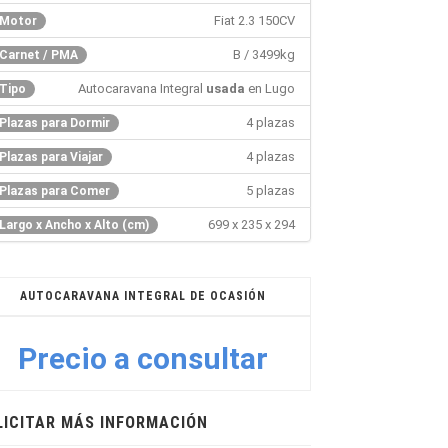
Fiat 2.3 150CV
Motor
B / 3499kg
Carnet / PMA
Autocaravana Integral
usada
en Lugo
Tipo
4 plazas
Plazas para Dormir
4 plazas
Plazas para Viajar
5 plazas
Plazas para Comer
699 x 235 x 294
Largo x Ancho x Alto (cm)
AUTOCARAVANA INTEGRAL DE OCASIÓN
Precio a consultar
LICITAR MÁS INFORMACIÓN