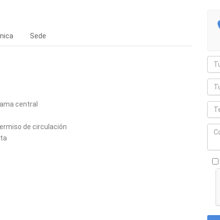
nica
Sede
cama central
permiso de circulación
eta