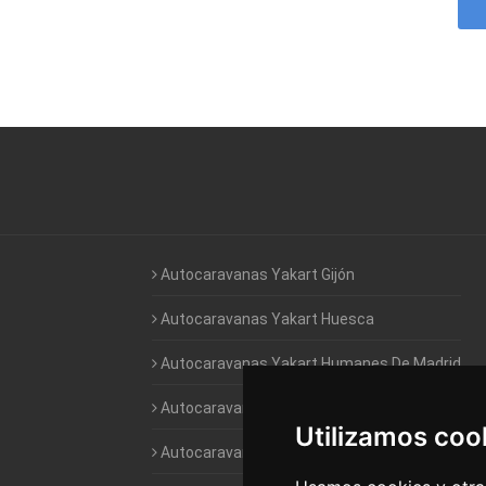
Autocaravanas Yakart Gijón
Autocaravanas Yakart Huesca
Autocaravanas Yakart Humanes De Madrid
Autocaravanas Yakart Jaén
Utilizamos coo
Autocaravanas Yakart Lugo