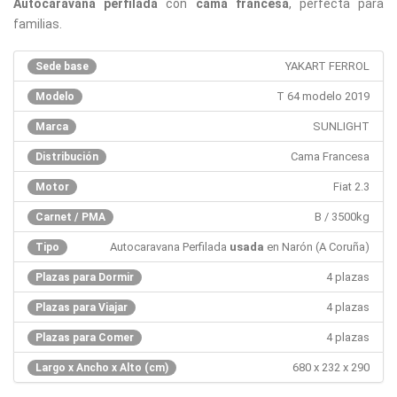
Autocaravana perfilada
con
cama francesa
, perfecta para
familias.
YAKART FERROL
Sede base
T 64 modelo 2019
Modelo
SUNLIGHT
Marca
Cama Francesa
Distribución
Fiat 2.3
Motor
B / 3500kg
Carnet / PMA
Autocaravana Perfilada
usada
en Narón (A Coruña)
Tipo
4 plazas
Plazas para Dormir
4 plazas
Plazas para Viajar
4 plazas
Plazas para Comer
680 x 232 x 290
Largo x Ancho x Alto (cm)