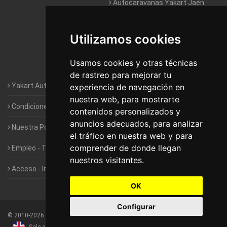
Autocaravanas Yakart Jaén
Autocaravanas Yakart Lugo
Utilizamos cookies
Autocaravanas Yakart Valencia
Usamos cookies y otras técnicas
Autocaravanas Yakart Vitoria
de rastreo para mejorar tu
Yakart Autocaravanas · La empresa
experiencia de navegación en
nuestra web, para mostrarte
Condiciones de Alquiler de Yakart
contenidos personalizados y
anuncios adecuados, para analizar
Nuestra Política de Privacidad
el tráfico en nuestra web y para
comprender de donde llegan
Empleo - Trabaja con nosotros
nuestros visitantes.
Acceso - Intranet de Franquiciados
OK
Configurar
©
2010-2026
Yakart Autocaravanas · Todos los derechos reservados
Sale and rentals of motorhomes
Alquiler y Venta de