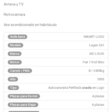
Antena y TV
Retrocamara
Aire acondicionado en habitáculo
YAKART LUGO
Sede base
Lagan 261
Modelo
MC LOUIS
Marca
Fiat 1.9 td 90cv
Motor
B / 3400kg
Carnet / PMA
2003
Año
Autocaravana Perfilada
usada
en Lugo
Tipo
4 plazas
Plazas para Dormir
6 plazas
Plazas para Viajar