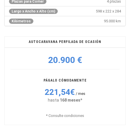
4 plazas
Plazas para Comer
598 x 222 x 284
Largo x Ancho x Alto (cm)
95.000 km
Kilómetros
AUTOCARAVANA PERFILADA DE OCASIÓN
20.900 €
PÁGALO CÓMODAMENTE
221,54€
/ mes
hasta
168 meses*
* Consulte condiciones