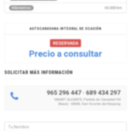
65.000 km
Kilómetros
AUTOCARAVANA INTEGRAL DE OCASIÓN
RESERVADA
Precio a consultar
SOLICITAR MÁS INFORMACIÓN
965 296 447
·
689 434 297
YAKART ALICANTE, Partida de Canastell H4
(Nave) - 03690, San Vicente del Raspeig