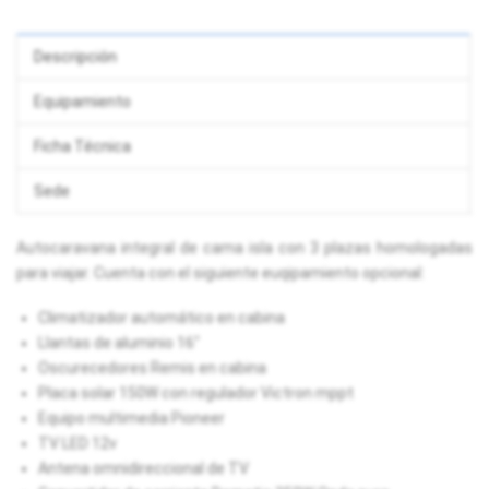
Descripción
Equipamiento
Ficha Técnica
Sede
Autocaravana integral de cama isla con 3 plazas homologadas
para viajar. Cuenta con el siguiente euqipamiento opcional:
Climatizador automático en cabina
Llantas de aluminio 16"
Oscurecedores Remis en cabina
Placa solar 150W con regulador Victron mppt
Equipo multimedia Pioneer
TV LED 12v
Antena omnidireccional de TV