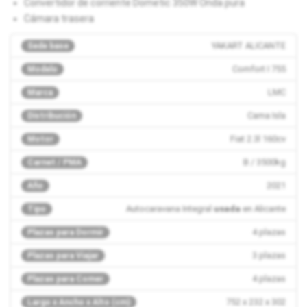
Convertidor de corriente Dometic 350W Onda pura
Cámara trasera
YAKART ALICANTE
Sede base
Comfort I 755
Modelo
LMC
Marca
Cama Isla
Distribución
Fiat 2.3l 160cv
Motor
B / 3500kg
Carnet / PMA
2021
Año
Autocaravana Integral
usada
en Alicante
Tipo
4 plazas
Plazas para Dormir
3 plazas
Plazas para Viajar
4 plazas
Plazas para Comer
752 x 232 x 302
Largo x Ancho x Alto (cm)