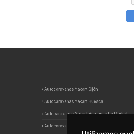
Autocaravanas Yakart Gijón
Autocaravanas Yakart Huesca
Autocaravanas Yakart Humanes De Madrid
Autocaravanas Yakart Jaén
Utilizamos coo