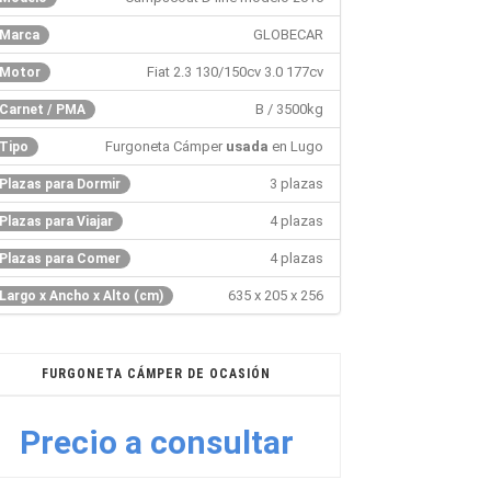
GLOBECAR
Marca
Fiat 2.3 130/150cv 3.0 177cv
Motor
B / 3500kg
Carnet / PMA
Furgoneta Cámper
usada
en Lugo
Tipo
3 plazas
Plazas para Dormir
4 plazas
Plazas para Viajar
4 plazas
Plazas para Comer
635 x 205 x 256
Largo x Ancho x Alto (cm)
FURGONETA CÁMPER DE OCASIÓN
Precio a consultar