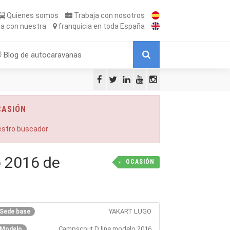
Quienes somos
Trabaja
con nosotros
ta
con nuestra
franquicia
en toda España
Blog de autocaravanas
CASIÓN
uestro buscador
 2016 de
OCASIÓN
YAKART LUGO
Sede base
Campscout D line modelo 2016
Modelo