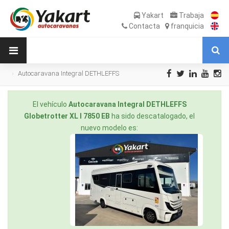
Yakart
Trabaja
Contacta
franquicia
Autocaravana Integral DETHLEFFS
Globetrotter XL I 7850 EB de Ocasión
El vehículo
Autocaravana Integral DETHLEFFS
Globetrotter XL I 7850 EB
ha sido descatalogado, el
nuevo modelo es: