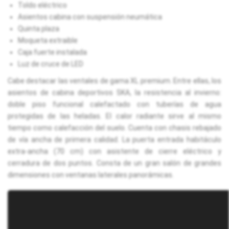
Toldo eléctrico
Asientos cabina con suspensión neumática
Quinta plaza
Moqueta extraible
Caja fuerte instalada
Luz de cruce de LED
Cabe destacar las ventales de gama XL premium. Entre ellas, los
asientos de cabina deportivos SKA, la resistencia al invierno:
doble piso funcional calefactado con tuberías de agua
protegidas de las heladas. El calor radiante sirve al mismo
tiempo como calefacción del suelo. Cuenta con chasis rebajado
de vía ancha de primera calidad. La puerta entrada habitáculo
extra-ancha (70 cm) con asistente de cierre eléctrico y
cerradura de dos puntos. Consta de un gran salón de grandes
dimensiones con ventanas laterales panorámicas.