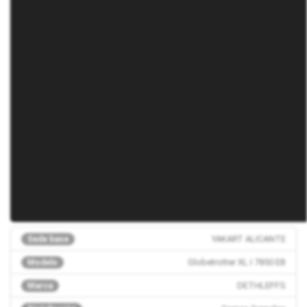
YAKART ALICANTE
Sede base
Globetrotter XL I 7850 EB
Modelo
DETHLEFFS
Marca