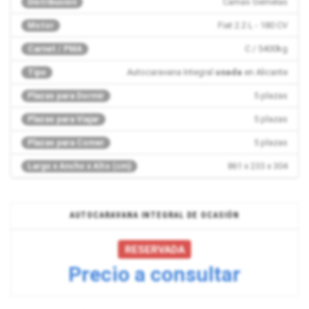
Camas Gemelas
Distribución
Fiat 2.2 L - 180 CV
Motor
C / 5400kg
Carnet / PMA
Autocaravana Integral
usada
en Alicante
Tipo
5 plazas
Plazas para Dormir
5 plazas
Plazas para Viajar
5 plazas
Plazas para Comer
861 x 233 x 304
Largo x Ancho x Alto (cm)
AUTOCARAVANA INTEGRAL DE OCASIÓN
RESERVADA
Precio a consultar