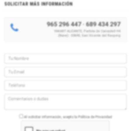
SOLICITAR MÁS INFORMACIÓN
965 296 447
·
689 434 297
YAKART ALICANTE, Partida de Canastell H4
(Nave) - 03690, San Vicente del Raspeig
Al solicitar información, acepto la Política de Privacidad