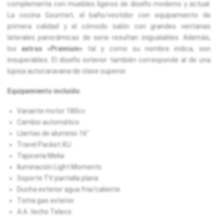
complementa con muebles ligeros de diseño moderno y actual.
La cocina Gourmet, el baño/vestidor con equipamiento de
primera calidad y el cómodo salón con grandes ventanas
laterales panorámicas de serie resultan inigualables. Además,
los
extras «Premium»
tal y como su nombre indica, son
insuperables. El diseño exterior también corresponde al de una
lujosa autocaravana de clase superior.
Equipamiento incluído
:
Variante motor 180cv
Cambio automático
Llantas de aluminio 16"
Travel Packet XLI
Tapicería Melia
Iluminación Light Moments
Soporte TV pantalla plana
Ducha exterior agua fria/caliente
Toma gas exterior
A.A. techo Teleco