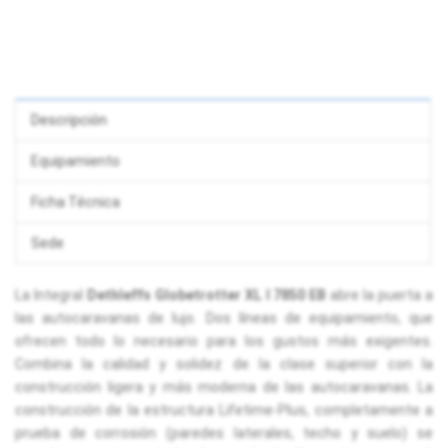
Descripción
Equipamiento
Ficha Técnica
Sede
La Integral
Dethleffs Globetrotter XL I 7850 EB
abre la puerta a
las autocaravanas de lujo. Dos líneas de equipamiento, que
ofrecen todo lo necesario para los gustos más exigentes.
Combina la calidad y solidez de la clase superior con la
construcción ligera y más moderna de las autocaravanas. La
construcción de la estructura Lifetime-Plus, completamente a
prueba de corrosión (paredes laterales, techo y suelo) se