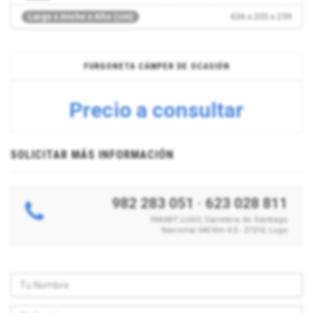
636 x 205 x 259
Largo x Ancho x Alto (cm)
FURGONETA CÁMPER DE OCASIÓN
Precio a consultar
SOLICITAR MÁS INFORMACIÓN
982 283 051
·
623 028 811
YAKART LUGO, Carretera de Santiago
Nacional 540 Km 4.5 - 27210, Lugo