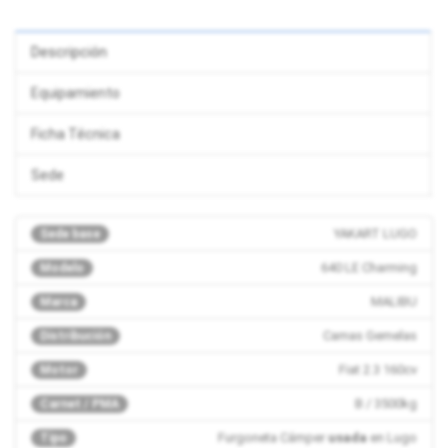
Descripción
Equipamiento
Ficha Técnica
Sede
YAKART LUGO
Sede base
640 LE Charming
Modelo
MALIBU
Marca
Camas Gemelas
Distribución
Fiat 2.3 160cv
Motor
B / 3500kg
Carnet / PMA
Furgoneta Cámper
usada
en Lugo
Tipo