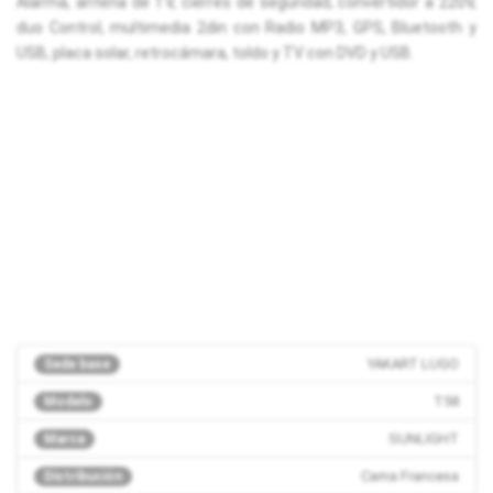
Alarma, antena de TV, cierres de seguridad, convertidor a 220V,
duo Control, multimedia 2din con Radio MP3, GPS, Bluetooth y
USB, placa solar, retrocámara, toldo y TV con DVD y USB.
YAKART LUGO
Sede base
T58
Modelo
SUNLIGHT
Marca
Cama Francesa
Distribución