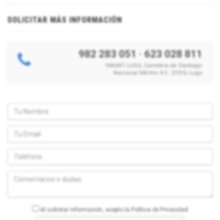
SOLICITAR MÁS INFORMACIÓN
982 283 051
·
623 028 811
YAKART LUGO, Carretera de Santiago
Nacional 540 Km 4.5 - 27210, Lugo
Al solicitar información, acepto la Política de Privacidad