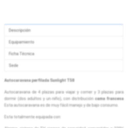
Descripción
Equipamiento
Ficha Técnica
Sede
Autocaravana perfilada Sunlight T58
Autocaravana de 4 plazas para viajar y comer y 3 plazas para
dormir (dos adultos y un niño), con distribución
cama francesa
Esta autocaravana es de muy fácil manejo y de bajo consumo.
Esta totalmente equipada con: