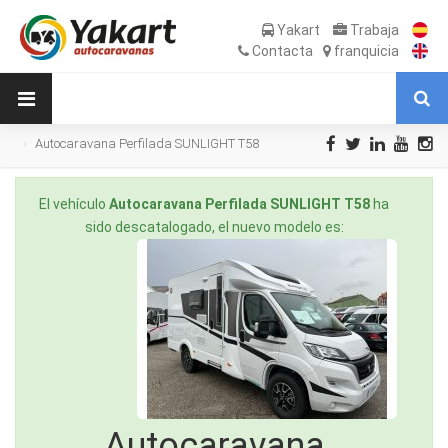
Yakart
Trabaja
Contacta
franquicia
Autocaravana Perfilada SUNLIGHT T58
de Ocasión
El vehículo
Autocaravana Perfilada SUNLIGHT T58
ha
sido descatalogado, el nuevo modelo es:
Autocaravana