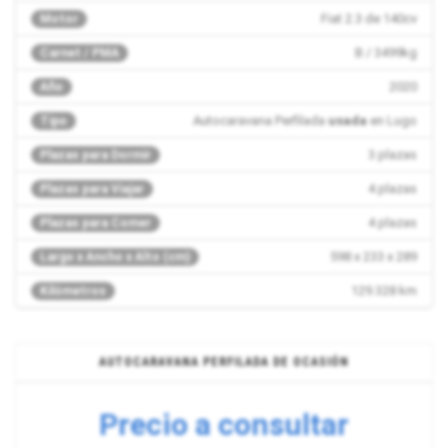
Fiat 2.3 de 140cv
Motor
B / 3499kg
Carnet / PMA
2020
Año
Autocaravana Perfilada
usada
en Lugo
Tipo
3 plazas
Plazas para Dormir
4 plazas
Plazas para Viajar
4 plazas
Plazas para Comer
598 x 233 x 289
Largo x Ancho x Alto (cm)
129.328 km
Kilómetros
AUTOCARAVANA PERFILADA DE OCASIÓN
Precio a consultar