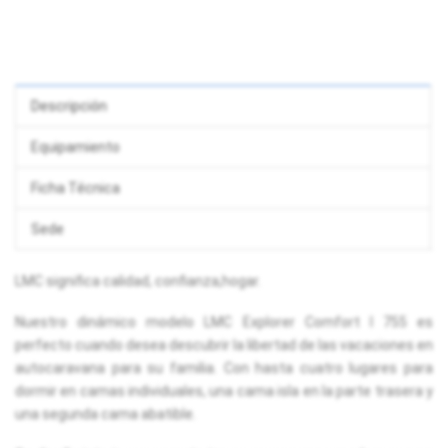
Descripción
Equipamiento
Ficha Técnica
Sede
LMC significa calidad, confianza,hogar.
Nuestro dinámico modelo LMC Explorer Comfort I 755 es
perfecto cuando desea descubrir la libertad de las vacaciones en
autocaravana para su familia. Con hasta cuatro lugares para
dormir en camas individuales, una cama isla en la parte trasera y
una segunda cama abatible.