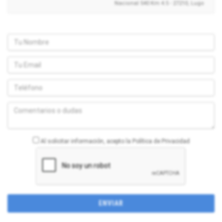
Nacional 540 Km 4.5 - 27210, Lugo
Al solicitar información, acepto la Política de Privacidad