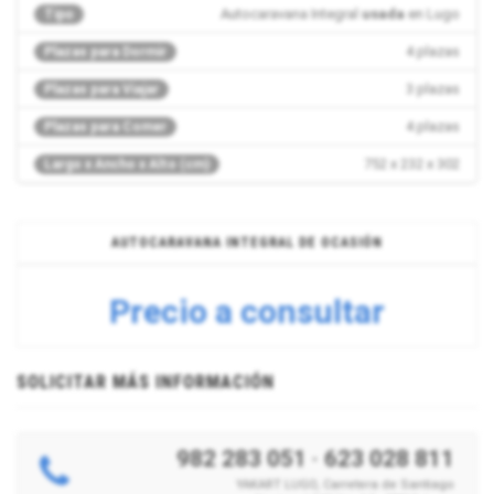
Autocaravana Integral
usada
en Lugo
Tipo
4 plazas
Plazas para Dormir
3 plazas
Plazas para Viajar
4 plazas
Plazas para Comer
752 x 232 x 302
Largo x Ancho x Alto (cm)
AUTOCARAVANA INTEGRAL DE OCASIÓN
Precio a consultar
SOLICITAR MÁS INFORMACIÓN
982 283 051
·
623 028 811
YAKART LUGO, Carretera de Santiago