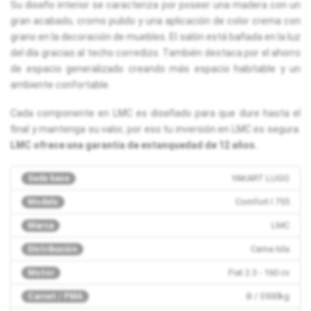
Su diseño interior se caracteriza por poseer una madera con un
gran acabado, cromo pulido y una aplicación de color crema con
grano en la decoración de muebles. El salón está bañada en la luz
del día gracias al techo corredizo. También destaca por el ahorro
de espacio generalizado creando más espacio habitable y un
ambiente confortable.
Cada componente en LMC es diseñado para que dure hasta el
final y mantenga su valor, por eso tu inversión en LMC es segura.
LMC ofrece una garantía de estanquedad de 12 años.
YAKART LUGO
Sede base
Comfort I 755
Modelo
LMC
Marca
Cama Isla
Distribución
Fiat 2.3 - 160 cv
Motor
B / 3500kg
Carnet / PMA