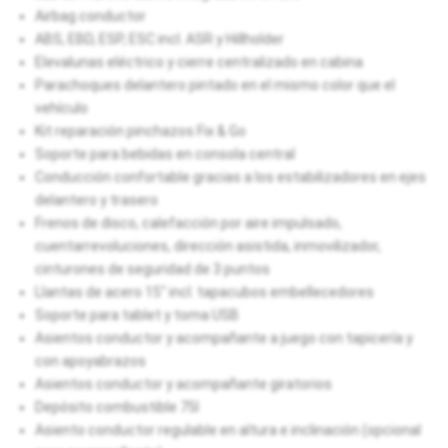
Airbag conductor
ABS, EBD, ESP, ESC incl. ASR y Hillholder
Elevalunas eléctrico y cierre centralizado en cabina
Parachoques delantero pintado en el mismo color que el
vehículo
Kit reparación pinchazos Fix & Go
Soporte para bebidas en consola central
Conducción confortable gracias a los estabilizadores en ejes
delantero y trasero
Frenos de disco, calefacción por aire impulsado,
cuentarrevoluciones, dirección asistida, inmovilizador,
cinturones de seguridad de 3 puntos
Llantas de acero 15" incl. tapacubos embellecedores
Soporte para tablet y toma USB
Asientos conductor y acompañante a juego con tapicería y
con apoyabrazos
Asientos conductor y acompañante giratorios
Depósito combustible 75l
Asiento conductor regulable en altura e inclinación (opcional