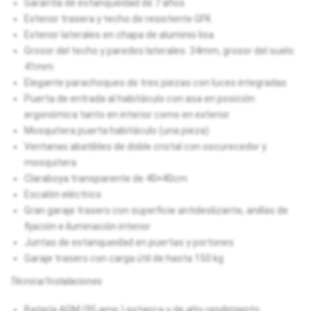
Garantía de estanqueidad de 7 años
Exterior trasera y techo de resistente GFK
Exterior laterales en chapa de aluminio lisa
Grosor del techo y paredes laterales: 34mm, grosor del suelo:
41mm
Elegante parachoques de tres piezas con luces integradas
Puerta de entrada al habitáculo con asa en posición
ergonómica tanto en interior como en exterior
Mosquitera puerta habitáculo (una pieza)
Ventanas abatibles de doble cristal con oscurecedor y
mosquitera
Claraboya transparente de 40×40cm
Escalón eléctrico
Gran garaje trasero con superficie antideslizante, anillas de
fijación e iluminación interior
Juntas de estanqueidad en puertas y portones
Garaje trasero con carga útil de hasta 150 kg
Técnica/Instalaciones
Batería AGM (95 amp.) estanca y de alto rendimiento