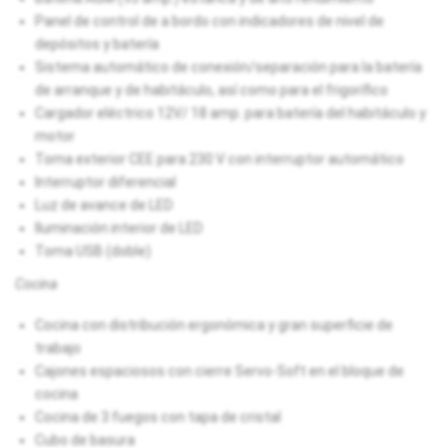
Panel de control de a bordo con indicadores de nivel de
depósitos y batería
Sistema automático de conexión/separación para la batería
de arranque y de habitáculo, así como para el frigorífico
Cargador eléctrico 12V/ 18 amp. para batería del habitáculo y
motor
Toma exterior CEE para 230 V con interruptor automático
Interruptor diferencial
Luz de avance de LED
Iluminación interior de LED
Toma USB (doble)
Cocina
Cocina con distribución ergonómica y gran superficie de
trabajo
Cajones espaciosos con cierre Servo-Soft en el bloque de
cocina
Cocina de 3 fuegos con tapa de cristal
Cubo de basura