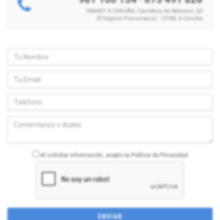
YAKART A CORUÑA, Carretera de Mesoiro, 63
(Polígono Pocomaco) - 15190, A Coruña
Al solicitar información, acepto la Política de Privacidad