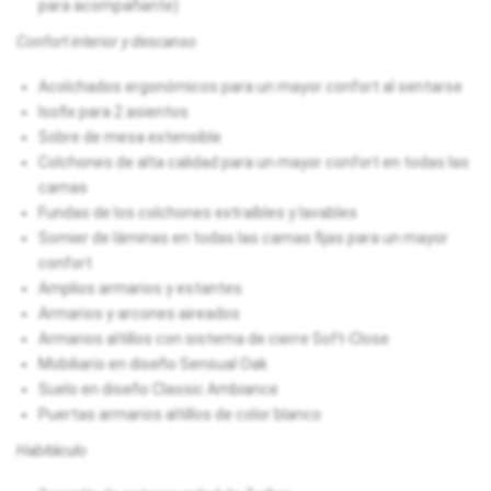
para acompañante)
Confort interior y descanso
Acolchados ergonómicos para un mayor confort al sentarse
Isofix para 2 asientos
Sobre de mesa extensible
Colchones de alta calidad para un mayor confort en todas las
camas
Fundas de los colchones extraíbles y lavables
Somier de láminas en todas las camas fijas para un mayor
confort
Amplios armarios y estantes
Armarios y arcones aireados
Armarios altillos con sistema de cierre Soft-Close
Mobiliario en diseño Sensual Oak
Suelo en diseño Classic Ambiance
Puertas armarios altillos de color blanco
Habitáculo