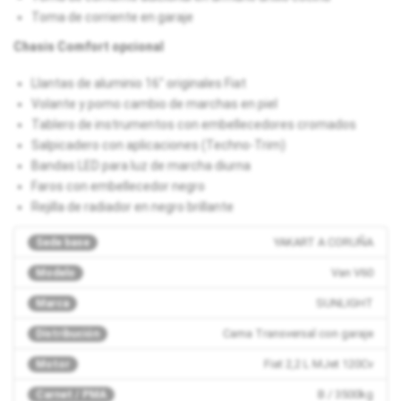
Toma de corriente en garaje
Chasis Comfort opcional
Llantas de aluminio 16" originales Fiat
Volante y pomo cambio de marchas en piel
Tablero de instrumentos con embellecedores cromados
Salpicadero con aplicaciones (Techno-Trim)
Bandas LED para luz de marcha diurna
Faros con embellecedor negro
Rejilla de radiador en negro brillante
YAKART A CORUÑA
Sede base
Van V60
Modelo
SUNLIGHT
Marca
Cama Transversal con garaje
Distribución
Fiat 2,2 L MJet 120Cv
Motor
B / 3500kg
Carnet / PMA