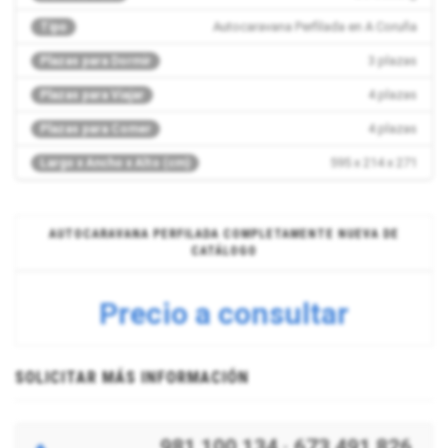
Autocaravana Perfilada en A Coruña
Tipo
3 plazas
Plazas para Dormir
4 plazas
Plazas para Viajar
4 plazas
Plazas para Comer
595 x 214 x 271
Largo x Ancho x Alto (cm)
AUTOCARAVANA PERFILADA COMPLETAMENTE NUEVA DE
CATÁLOGO
Precio a consultar
SOLICITAR MÁS INFORMACIÓN
981 100 134
·
673 491 826