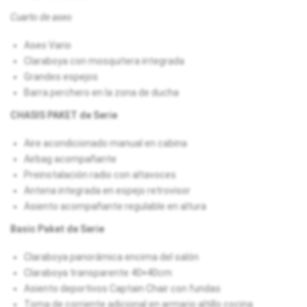
Cuarto de aseo
Aseo Vario
Claraboya con mosquitera integrada
Grandes espejos
Barra perchero en la zona de ducha
CHASIS PAKET de Serie
Aire acondicionado manual en cabina
Airbag acompañante
Preinstalación radio con altavoces
Antena integrada en espejo retrovisor
Asiento acompañante regulable en altura
Basic Paket de Serie
Claraboya panorámica encima del salón
Claraboya transparente 40×40cm
Asiento deportivos Captain Chair con fundas
Toma de corriente adicional en armario altillo cocina