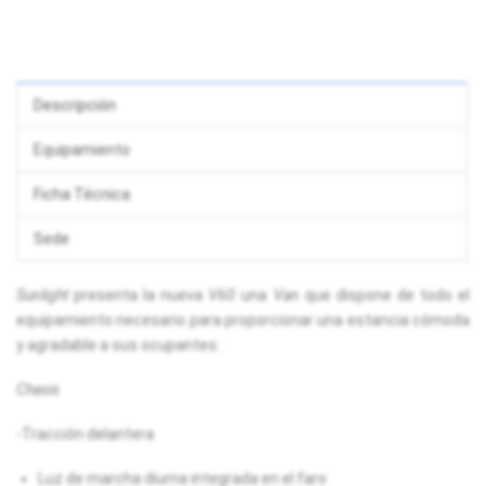
Descripción
Equipamiento
Ficha Técnica
Sede
Sunlight
presenta la nueva
V60
una
Van
que dispone de todo el
equipamiento necesario para proporcionar una estancia cómoda
y agradable a sus ocupantes:
Chasis
-Tracción delantera
Luz de marcha diurna integrada en el faro