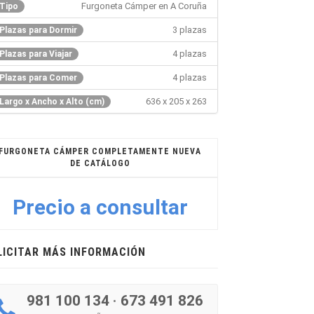
Furgoneta Cámper en A Coruña
Tipo
3 plazas
Plazas para Dormir
4 plazas
Plazas para Viajar
4 plazas
Plazas para Comer
636 x 205 x 263
Largo x Ancho x Alto (cm)
FURGONETA CÁMPER COMPLETAMENTE NUEVA
DE CATÁLOGO
Precio a consultar
LICITAR MÁS INFORMACIÓN
981 100 134
·
673 491 826