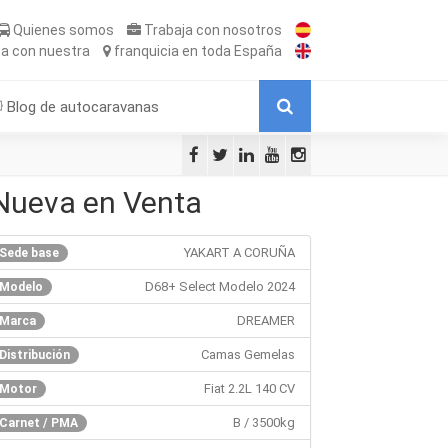
Quienes somos
Trabaja
con nosotros
ta
con nuestra
franquicia
en toda España
Blog de autocaravanas
Nueva en Venta
YAKART A CORUÑA
Sede base
D68+ Select Modelo 2024
Modelo
DREAMER
Marca
Camas Gemelas
Distribución
Fiat 2.2L 140 CV
Motor
B / 3500kg
Carnet / PMA