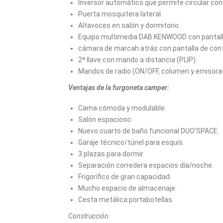
Inversor automático que permite circular con 
Puerta mosquitera lateral.
Altavoces en salón y dormitorio.
Equipo multimedia DAB KENWOOD con pantall
cámara de marcah atrás con pantalla de contr
2ª llave con mando a distancia (PLIP).
Mandos de radio (ON/OFF, columen y emisoras
Ventajas de la furgoneta camper:
Cama cómoda y modulable.
Salón espacioso.
Nuevo cuarto de baño funcional DUO'SPACE.
Garaje técnico/túnel para esquís.
3 plazas para dormir.
Separación corredera espacios día/noche.
Frigorífico de gran capacidad.
Mucho espacio de almacenaje.
Cesta metálica portabotellas.
Construcción: