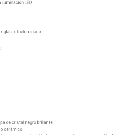
n iluminación LED.
xiglás retroiluminado.
d.
a de cristal negro brillante.
ho cerámico.