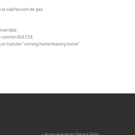
 la calefacción de gas.
vertible.
y colchón BULTEX.
a con función "coming home/leaving home".
Autocaravanas Yakart Gijón