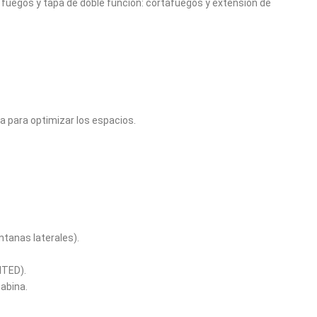
2 fuegos y tapa de doble función: cortafuegos y extensión de
a para optimizar los espacios.
tanas laterales).
ITED).
abina.