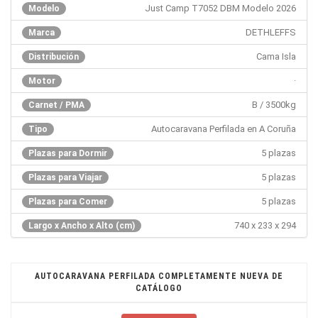
Just Camp T7052 DBM Modelo 2026
Modelo
DETHLEFFS
Marca
Cama Isla
Distribución
·
Motor
B / 3500kg
Carnet / PMA
Autocaravana Perfilada en A Coruña
Tipo
5 plazas
Plazas para Dormir
5 plazas
Plazas para Viajar
5 plazas
Plazas para Comer
740 x 233 x 294
Largo x Ancho x Alto (cm)
AUTOCARAVANA PERFILADA COMPLETAMENTE NUEVA DE
CATÁLOGO