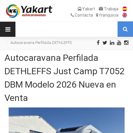
Yakart
Trabaja
Contacta
franquicia
Autocaravana Perfilada DETHLEFFS
Just Camp T7052 DBM Modelo 2026 Nueva
Autocaravana Perfilada
en Venta
DETHLEFFS Just Camp T7052
DBM Modelo 2026 Nueva en
Venta