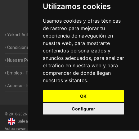
Utilizamos cookies
Autocaravanas Yakart Valencia
Usamos cookies y otras técnicas
Autocaravanas Yakart Vitoria
de rastreo para mejorar tu
Yakart Autocaravanas · La empresa
experiencia de navegación en
nuestra web, para mostrarte
Condiciones de Alquiler de Yakart
contenidos personalizados y
anuncios adecuados, para analizar
Nuestra Política de Privacidad
el tráfico en nuestra web y para
comprender de donde llegan
Empleo - Trabaja con nosotros
nuestros visitantes.
Acceso - Intranet de Franquiciados
OK
Configurar
©
2010-2026
Yakart Autocaravanas · Todos los derechos reservados
Sale and rentals of motorhomes
Alquiler y Venta de
Autocaravanas