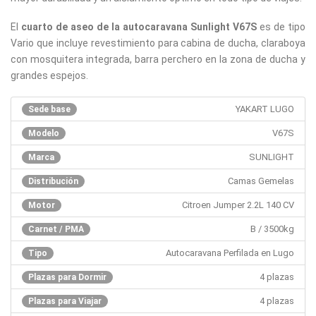
El
cuarto de aseo de la autocaravana Sunlight V67S
es de tipo
Vario que incluye revestimiento para cabina de ducha, claraboya
con mosquitera integrada, barra perchero en la zona de ducha y
grandes espejos.
YAKART LUGO
Sede base
V67S
Modelo
SUNLIGHT
Marca
Camas Gemelas
Distribución
Citroen Jumper 2.2L 140 CV
Motor
B / 3500kg
Carnet / PMA
Autocaravana Perfilada en Lugo
Tipo
4 plazas
Plazas para Dormir
4 plazas
Plazas para Viajar