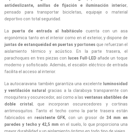
antideslizante, anillas de fijación e iluminación interior
,
pensado para transportar bicicletas, equipaje o material
deportivo con total seguridad.
La
puerta de entrada al habitáculo
cuenta con un asa
ergonómica tanto en el interior como en el exterior, y dispone de
juntas de estanqueidad en puertas y portones
que refuerzan el
aislamiento térmico y acústico. En la parte trasera, el
parachoques en tres piezas con
luces Full-LED
añade un toque
moderno y sofisticado. Además, el escalón eléctrico de entrada
facilita el acceso al interior.
La autocaravana también garantiza una excelente
luminosidad
y ventilación natural
gracias a la claraboya transparente con
mosquitera y oscurecedor, así como a las
ventanas abatibles de
doble cristal
, que incorporan oscurecedores y cortinas
antimosquitos. Tanto el techo como la parte trasera están
fabricados en
resistente GFK
, con un grosor de
34 mm en
paredes y techo y 42,5 mm
en el suelo, lo que proporciona una
mayor durabilidad y un aislamiento óptimo en todo tipo de viajes.