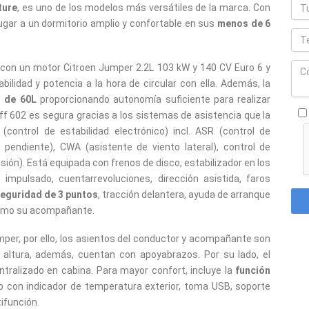
ture
, es uno de los modelos más versátiles de la marca. Con
ugar a un dormitorio amplio y confortable en sus
menos de 6
con un motor Citroen Jumper 2.2L 103 kW y 140 CV Euro 6 y
ilidad y potencia a la hora de circular con ella. Además, la
s de 60L
proporcionando autonomía suficiente para realizar
iff 602 es segura gracias a los sistemas de asistencia que la
ontrol de estabilidad electrónico) incl. ASR (control de
n pendiente), CWA (asistente de viento lateral), control de
sión). Está equipada con frenos de disco, estabilizador en los
e impulsado, cuentarrevoluciones, dirección asistida, faros
seguridad de 3 puntos
, tracción delantera, ayuda de arranque
 como su acompañante.
per, por ello, los asientos del conductor y acompañante son
 y altura, además, cuentan con apoyabrazos. Por su lado, el
ntralizado en cabina. Para mayor confort, incluye la
función
 con indicador de temperatura exterior, toma USB, soporte
ifunción.