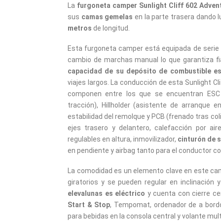
La
furgoneta camper Sunlight Cliff 602 Adven
sus
camas gemelas
en la parte trasera dando l
metros
de longitud.
Esta furgoneta camper está equipada de serie 
cambio de marchas manual lo que garantiza fiab
capacidad de su depósito de combustible e
viajes largos. La conducción de esta Sunlight Cl
componen entre los que se encuentran ESC (c
tracción), Hillholder (asistente de arranque e
estabilidad del remolque y PCB (frenado tras coli
ejes trasero y delantero, calefacción por air
regulables en altura, inmovilizador,
cinturón de 
en pendiente y airbag tanto para el conductor
La comodidad es un elemento clave en este cam
giratorios y se pueden regular en inclinación
elevalunas es eléctrico
y cuenta con cierre ce
Start & Stop
, Tempomat, ordenador de a bordo
para bebidas en la consola central y volante mult