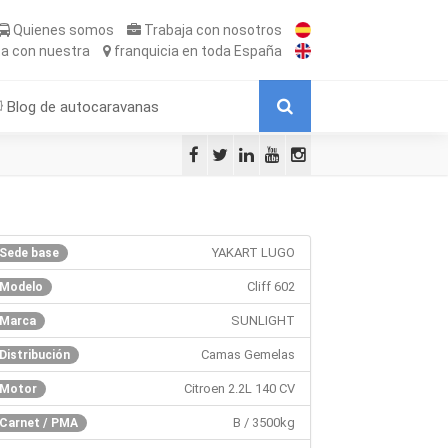
Quienes somos
Trabaja
con nosotros
ta
con nuestra
franquicia
en toda España
Blog de autocaravanas
YAKART LUGO
Sede base
Cliff 602
Modelo
SUNLIGHT
Marca
Camas Gemelas
Distribución
Citroen 2.2L 140 CV
Motor
B / 3500kg
Carnet / PMA