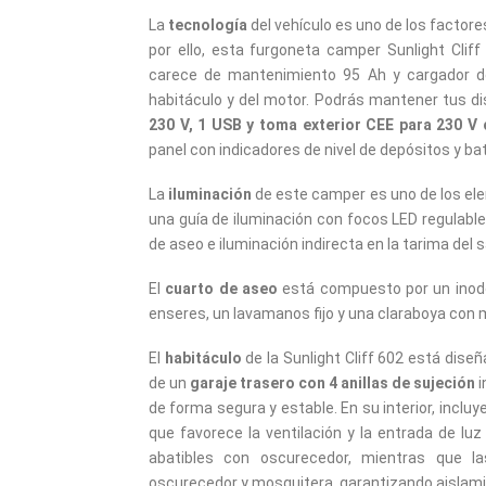
La
tecnología
del vehículo es uno de los factore
por ello, esta furgoneta camper Sunlight Cli
carece de mantenimiento 95 Ah y cargador de
habitáculo y del motor. Podrás mantener tus d
230 V, 1 USB y toma exterior CEE para 230 V 
panel con indicadores de nivel de depósitos y bat
La
iluminación
de este camper es uno de los ele
una guía de iluminación con focos LED regulable
de aseo e iluminación indirecta en la tarima del s
El
cuarto de aseo
está compuesto por un inodo
enseres, un lavamanos fijo y una claraboya con 
El
habitáculo
de la Sunlight Cliff 602 está diseñ
de un
garaje trasero con 4 anillas de sujeción
i
de forma segura y estable. En su interior, incl
que favorece la ventilación y la entrada de lu
abatibles con oscurecedor, mientras que la
oscurecedor y mosquitera, garantizando aislami