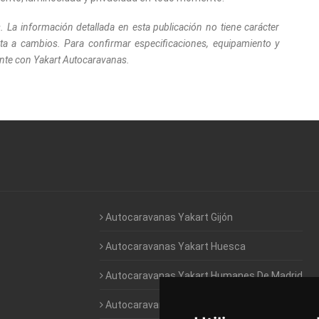
La información detallada en esta publicación no tiene carácter
eta a cambios. Para confirmar especificaciones, equipamiento y
nte con Yakart Autocaravanas.
Autocaravanas Yakart Gijón
Autocaravanas Yakart Huesca
Autocaravanas Yakart Humanes De Madrid
Autocaravanas Yakart Jaén