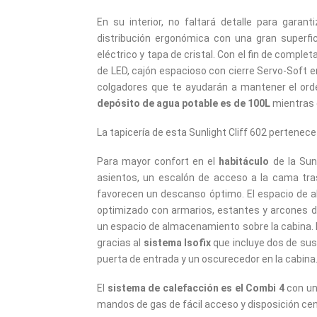
En su interior, no faltará detalle para garant
distribución ergonómica con una gran superfi
eléctrico y tapa de cristal. Con el fin de compl
de LED, cajón espacioso con cierre Servo-Soft en
colgadores que te ayudarán a mantener el or
depósito de agua potable es de 100L
mientras 
La tapicería de esta Sunlight Cliff 602 pertenec
Para mayor confort en el
habitáculo
de la Sun
asientos, un escalón de acceso a la cama tra
favorecen un descanso óptimo. El espacio de 
optimizado con armarios, estantes y arcones d
un espacio de almacenamiento sobre la cabina.
gracias al
sistema Isofix
que incluye dos de sus
puerta de entrada y un oscurecedor en la cabina
El
sistema de calefacción es el Combi 4
con un
mandos de gas de fácil acceso y disposición cen