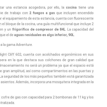
izar una estancia acogedora, por ello, la
cocina
tiene una
cie de trabajo con
2 fuegos a gas
que incluyen encendido
etar el equipamiento de esta estancia, cuenta con fluorescente
 el bloque de la cocina, una guía multifuncional que incluye 2
den y un
frigorífico de compresor de 84L
. La capacidad del
que el de
aguas residuales es algo inferior, 90L
.
e a la gama Adventure.
light Cliff 602, cuenta con acolchados ergonómicos en sus
sera en la que destaca sus colchones de gran calidad que
almacenamiento no será un problema ya que el espacio está
e gran amplitud, así como compartimentos en las puertas y
 La seguridad de los más pequeños también está garantizada
 asientos. Además, incorpora una mosquitera integrada en la
.
 cofre de gas con capacidad para 2 bombonas de 11 kg y los
tralizada.