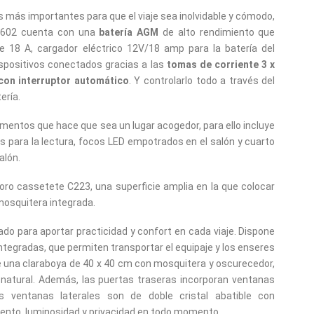
s más importantes para que el viaje sea inolvidable y cómodo,
ff 602 cuenta con una
batería AGM
de alto rendimiento que
 18 A, cargador eléctrico 12V/18 amp para la batería del
ispositivos conectados gracias a las
tomas de corriente 3 x
con interruptor automático
. Y controlarlo todo a través del
ería.
mentos que hace que sea un lugar acogedor, para ello incluye
s para la lectura, focos LED empotrados en el salón y cuarto
alón.
ro cassetete C223, una superficie amplia en la que colocar
mosquitera integrada.
ado para aportar practicidad y confort en cada viaje. Dispone
ntegradas, que permiten transportar el equipaje y los enseres
uye una claraboya de 40 x 40 cm con mosquitera y oscurecedor,
z natural. Además, las puertas traseras incorporan ventanas
s ventanas laterales son de doble cristal abatible con
ento, luminosidad y privacidad en todo momento.