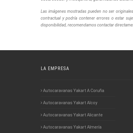
Las imágenes mostradas pueden no ser originales. 
contractual y podría contener errores o estar suj
disponibilidad, recomendamos contactar directame
LA EMPRESA
Autocaravanas Yakart A Coruña
Autocaravanas Yakart Alcoy
Autocaravanas Yakart Alicante
Autocaravanas Yakart Almería