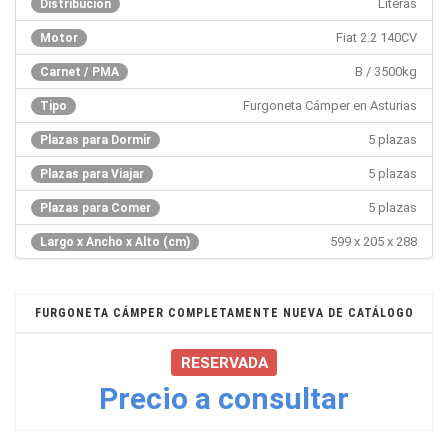
Literas
Distribución
Fiat 2.2 140CV
Motor
B / 3500kg
Carnet / PMA
Furgoneta Cámper en Asturias
Tipo
5 plazas
Plazas para Dormir
5 plazas
Plazas para Viajar
5 plazas
Plazas para Comer
599 x 205 x 288
Largo x Ancho x Alto (cm)
FURGONETA CÁMPER COMPLETAMENTE NUEVA DE CATÁLOGO
RESERVADA
Precio a consultar