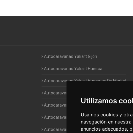
Autocaravanas Yakart Gijón
Autocaravanas Yakart Huesca
Autocaravanas Yakart Humanes De Madrid
Autocaravanas Yakart Jaén
Utilizamos coo
Autocaravanas Yakart Lugo
Usamos cookies y otras
Autocaravanas Yakart Valencia
navegación en nuestra
anuncios adecuados, pa
Autocaravanas Yakart Vitoria