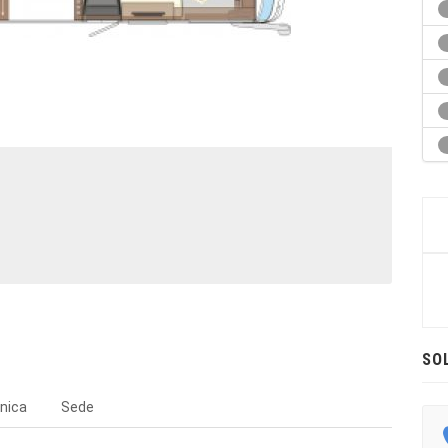
SO
nica
Sede