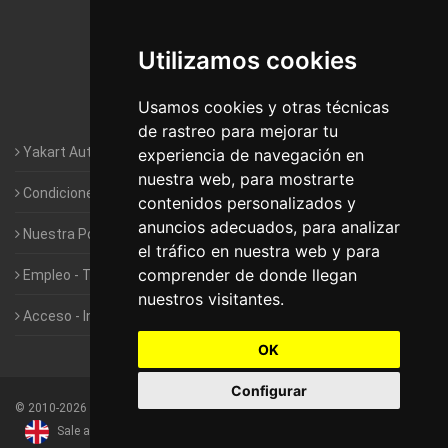
Autocaravanas Yakart Lugo
Utilizamos cookies
Autocaravanas Yakart Valencia
Usamos cookies y otras técnicas
Autocaravanas Yakart Vitoria
de rastreo para mejorar tu
Yakart Autocaravanas · La empresa
experiencia de navegación en
nuestra web, para mostrarte
Condiciones de Alquiler de Yakart
contenidos personalizados y
anuncios adecuados, para analizar
Nuestra Política de Privacidad
el tráfico en nuestra web y para
comprender de donde llegan
Empleo - Trabaja con nosotros
nuestros visitantes.
Acceso - Intranet de Franquiciados
OK
Configurar
©
2010-2026
Yakart Autocaravanas · Todos los derechos reservados
Sale and rentals of motorhomes
Alquiler y Venta de