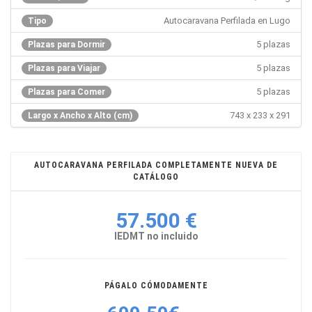
Autocaravana Perfilada en Lugo
Tipo
5 plazas
Plazas para Dormir
5 plazas
Plazas para Viajar
5 plazas
Plazas para Comer
743 x 233 x 291
Largo x Ancho x Alto (cm)
AUTOCARAVANA PERFILADA COMPLETAMENTE NUEVA DE
CATÁLOGO
57.500 €
IEDMT no incluido
PÁGALO CÓMODAMENTE