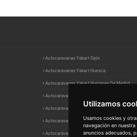
Autocaravanas Yakart Gijón
Autocaravanas Yakart Huesca
Autocaravanas Yakart Humanes De Madrid
Autocaravanas Yakart Jaén
Utilizamos coo
Autocaravanas Yakart Lugo
Usamos cookies y otras
Autocaravanas Yakart Valencia
navegación en nuestra
anuncios adecuados, pa
Autocaravanas Yakart Vitoria