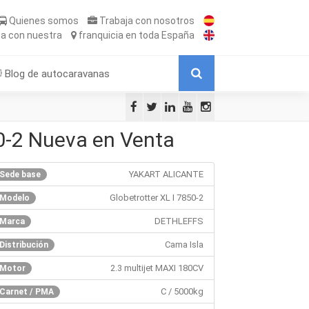
Quienes somos
Trabaja
con nosotros
ta
con nuestra
franquicia
en toda España
Blog de autocaravanas
0-2 Nueva en Venta
YAKART ALICANTE
Sede base
Globetrotter XL I 7850-2
Modelo
DETHLEFFS
Marca
Cama Isla
Distribución
2.3 multijet MAXI 180CV
Motor
C / 5000kg
Carnet / PMA