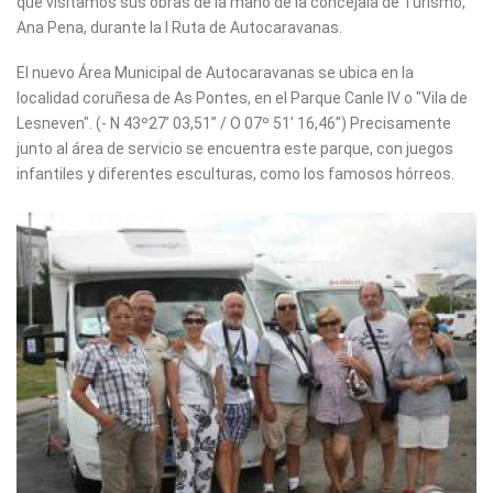
que visitamos sus obras de la mano de la concejala de Turismo,
Ana Pena, durante la I Ruta de Autocaravanas.
El nuevo Área Municipal de Autocaravanas se ubica en la
localidad coruñesa de As Pontes, en el Parque Canle IV o "Vila de
Lesneven". (- N 43º27’ 03,51” / O 07º 51’ 16,46”) Precisamente
junto al área de servicio se encuentra este parque, con juegos
infantiles y diferentes esculturas, como los famosos hórreos.