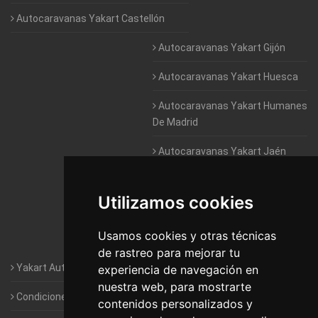
Autocaravanas Yakart Castellón
Autocaravanas Yakart Gijón
Autocaravanas Yakart Huesca
Autocaravanas Yakart Humanes
De Madrid
Autocaravanas Yakart Jaén
Autocaravanas Yakart Lugo
Utilizamos cookies
Autocaravanas Yakart Valencia
Usamos cookies y otras técnicas
Autocaravanas Yakart Vitoria
de rastreo para mejorar tu
Yakart Autocaravanas · La empresa
experiencia de navegación en
nuestra web, para mostrarte
Condiciones de Alquiler de Yakart
contenidos personalizados y