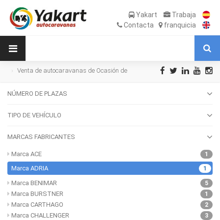
Yakart
Trabaja
Contacta
franquicia
Venta de autocaravanas de Ocasión de
la Marca ADRIA
NÚMERO DE PLAZAS
TIPO DE VEHÍCULO
MARCAS FABRICANTES
Marca ACE
1
Marca ADRIA
1
Marca BENIMAR
5
Marca BURSTNER
1
Marca CARTHAGO
2
Marca CHALLENGER
3