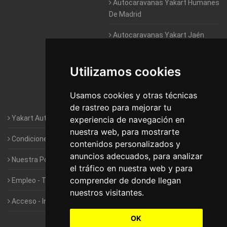
Autocaravanas Yakart Humanes
De Madrid
Autocaravanas Yakart Jaén
Autocaravanas Yakart Lugo
Utilizamos cookies
Autocaravanas Yakart Valencia
Usamos cookies y otras técnicas
Autocaravanas Yakart Vitoria
de rastreo para mejorar tu
Yakart Autocaravanas · La empresa
experiencia de navegación en
nuestra web, para mostrarte
Condiciones de Alquiler de Yakart
contenidos personalizados y
anuncios adecuados, para analizar
Nuestra Política de Privacidad
el tráfico en nuestra web y para
comprender de donde llegan
Empleo - Trabaja con nosotros
nuestros visitantes.
Acceso - Intranet de Franquiciados
OK