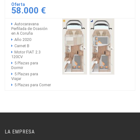
Oferta
58.000 €
Autocaravana
Perfilada de Ocasión
en A Coruña
Año 2020
Carnet B
Motor FIAT 2.3
120CV
5 Plazas para
Dormir
5 Plazas para
Viajar
5 Plazas para Comer
LA EMPRESA