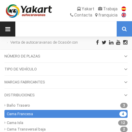
Yakart
Trabaja
Contacta
franquicia
Venta de autocaravanas de Ocasión con
Cama Francesa
NÚMERO DE PLAZAS
TIPO DE VEHÍCULO
MARCAS FABRICANTES
DISTRIBUCIONES
Baño Trasero
3
Cama Francesa
4
Cama Isla
12
Cama Transversal baja
2