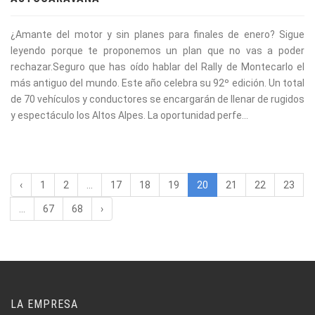
¿Amante del motor y sin planes para finales de enero? Sigue
leyendo porque te proponemos un plan que no vas a poder
rechazar.Seguro que has oído hablar del Rally de Montecarlo el
más antiguo del mundo. Este año celebra su 92º edición. Un total
de 70 vehículos y conductores se encargarán de llenar de rugidos
y espectáculo los Altos Alpes. La oportunidad perfe...
‹
1
2
...
17
18
19
20
21
22
23
...
67
68
›
LA EMPRESA