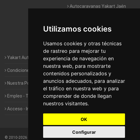
Autocaravanas Yakart Jaén
Autocaravanas Yakart Lugo
Utilizamos cookies
Autocaravanas Yakart Valencia
Usamos cookies y otras técnicas
Autocaravanas Yakart Vitoria
de rastreo para mejorar tu
Yakart Autocaravanas · La empresa
experiencia de navegación en
nuestra web, para mostrarte
Condiciones de Alquiler de Yakart
contenidos personalizados y
anuncios adecuados, para analizar
Nuestra Política de Privacidad
el tráfico en nuestra web y para
comprender de donde llegan
Empleo - Trabaja con nosotros
nuestros visitantes.
Acceso - Intranet de Franquiciados
OK
Configurar
©
2010-2026
Yakart Autocaravanas · Todos los derechos reservados