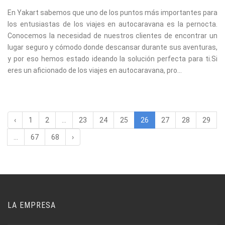
En Yakart sabemos que uno de los puntos más importantes para
los entusiastas de los viajes en autocaravana es la pernocta.
Conocemos la necesidad de nuestros clientes de encontrar un
lugar seguro y cómodo donde descansar durante sus aventuras,
y por eso hemos estado ideando la solución perfecta para ti.Si
eres un aficionado de los viajes en autocaravana, pro...
‹
1
2
...
23
24
25
26
27
28
29
...
67
68
›
LA EMPRESA